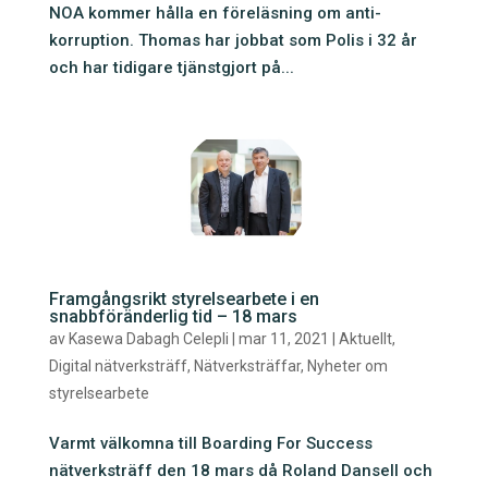
NOA kommer hålla en föreläsning om anti-
korruption. Thomas har jobbat som Polis i 32 år
och har tidigare tjänstgjort på...
Framgångsrikt styrelsearbete i en
snabbföränderlig tid – 18 mars
av
Kasewa Dabagh Celepli
|
mar 11, 2021
|
Aktuellt
,
Digital nätverksträff
,
Nätverksträffar
,
Nyheter om
styrelsearbete
Varmt välkomna till Boarding For Success
nätverksträff den 18 mars då Roland Dansell och