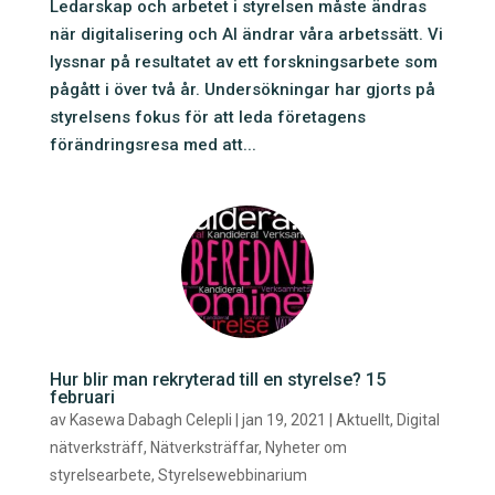
Ledarskap och arbetet i styrelsen måste ändras
när digitalisering och AI ändrar våra arbetssätt. Vi
lyssnar på resultatet av ett forskningsarbete som
pågått i över två år. Undersökningar har gjorts på
styrelsens fokus för att leda företagens
förändringsresa med att...
Hur blir man rekryterad till en styrelse? 15
februari
av
Kasewa Dabagh Celepli
|
jan 19, 2021
|
Aktuellt
,
Digital
nätverksträff
,
Nätverksträffar
,
Nyheter om
styrelsearbete
,
Styrelsewebbinarium