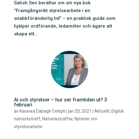
Satish Sen berättar om sin nya bok
”Framgångsrikt styrelsearbete i en
snabbföränderlig tid” – en praktisk guide som
hjälper ordförande, ledamöter och ägare att
skapa ett...
AI och styrelser – hur ser framtiden ut? 3
februari
av
Kasewa Dabagh Celepli
|
jan 20, 2021
|
Aktuellt
,
Digital
nätverksträff
,
Nätverksträffar
,
Nyheter om
styrelsearbete