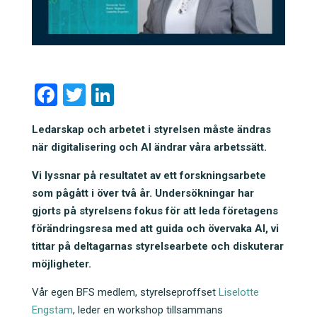
F
T
Li
a
wi
n
Ledarskap och arbetet i styrelsen måste ändras
c
tt
k
när digitalisering och AI ändrar våra arbetssätt.
e
er
e
Vi lyssnar på resultatet av ett forskningsarbete
b
dI
som pågått i över två år. Undersökningar har
o
n
gjorts på styrelsens fokus för att leda företagens
o
förändringsresa med att guida och övervaka AI, vi
tittar på deltagarnas styrelsearbete och diskuterar
k
möjligheter.
Vår egen BFS medlem, styrelseproffset
Liselotte
Engstam
, leder en workshop tillsammans