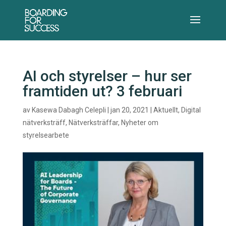
AI och styrelser – hur ser
framtiden ut? 3 februari
av
Kasewa Dabagh Celepli
|
jan 20, 2021
|
Aktuellt
,
Digital
nätverksträff
,
Nätverksträffar
,
Nyheter om
styrelsearbete