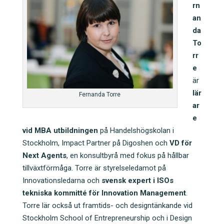
rn
an
da
To
rr
e
är
lär
Fernanda Torre
ar
e
vid MBA utbildningen
på Handelshögskolan i
Stockholm, Impact Partner på Digoshen och
VD för
Next Agents
, en konsultbyrå med fokus på hållbar
tillväxtförmåga. Torre är styrelseledamot på
Innovationsledarna och
svensk expert i ISOs
tekniska kommitté för Innovation Management
.
Torre lär också ut framtids- och designtänkande vid
Stockholm School of Entrepreneurship och i Design