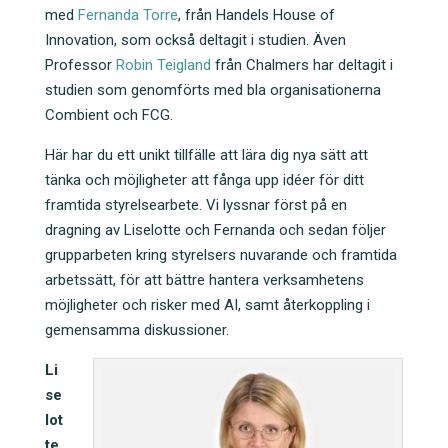
med
Fernanda Torre
, från Handels House of
Innovation, som också deltagit i studien. Även
Professor
Robin Teigland
från Chalmers har deltagit i
studien som genomförts med bla organisationerna
Combient och FCG.
Här har du ett unikt tillfälle att lära dig nya sätt att
tänka och möjligheter att fånga upp idéer för ditt
framtida styrelsearbete. Vi lyssnar först på en
dragning av Liselotte och Fernanda och sedan följer
grupparbeten kring styrelsers nuvarande och framtida
arbetssätt, för att bättre hantera verksamhetens
möjligheter och risker med AI, samt återkoppling i
gemensamma diskussioner.
Li
se
lot
te