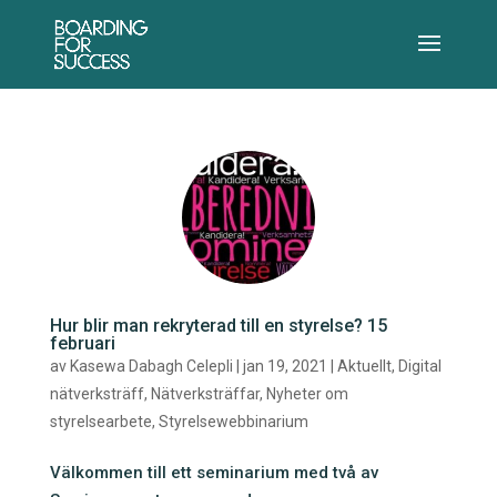
Hur blir man rekryterad till en styrelse? 15
februari
av
Kasewa Dabagh Celepli
|
jan 19, 2021
|
Aktuellt
,
Digital
nätverksträff
,
Nätverksträffar
,
Nyheter om
styrelsearbete
,
Styrelsewebbinarium
Välkommen till ett seminarium med två av