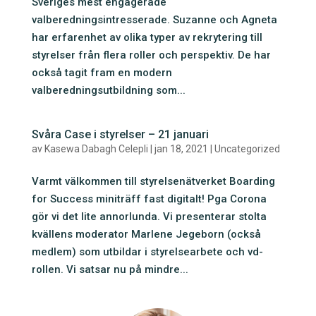
Sveriges mest engagerade
valberedningsintresserade. Suzanne och Agneta
har erfarenhet av olika typer av rekrytering till
styrelser från flera roller och perspektiv. De har
också tagit fram en modern
valberedningsutbildning som...
Svåra Case i styrelser – 21 januari
av
Kasewa Dabagh Celepli
|
jan 18, 2021
|
Uncategorized
Varmt välkommen till styrelsenätverket Boarding
for Success miniträff fast digitalt! Pga Corona
gör vi det lite annorlunda. Vi presenterar stolta
kvällens moderator Marlene Jegeborn (också
medlem) som utbildar i styrelsearbete och vd-
rollen. Vi satsar nu på mindre...