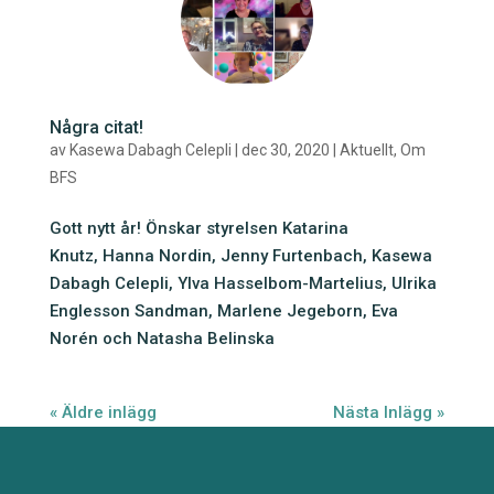
Några citat!
av
Kasewa Dabagh Celepli
|
dec 30, 2020
|
Aktuellt
,
Om
BFS
Gott nytt år! Önskar styrelsen Katarina
Knutz, Hanna Nordin, Jenny Furtenbach, Kasewa
Dabagh Celepli, Ylva Hasselbom-Martelius, Ulrika
Englesson Sandman, Marlene Jegeborn, Eva
Norén och Natasha Belinska
« Äldre inlägg
Nästa Inlägg »