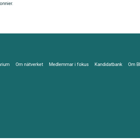
onnier.
arium
Om nätverket
Medlemmar i fokus
Kandidatbank
Om B