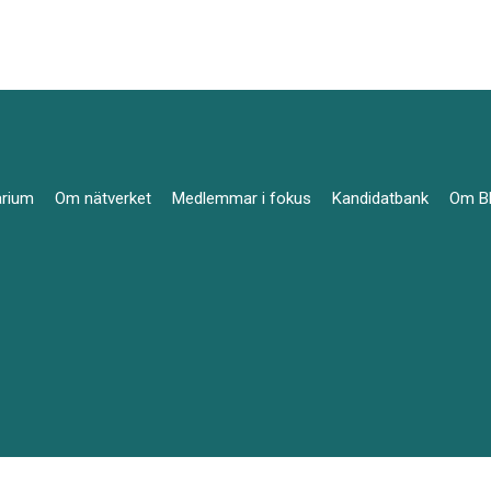
arium
Om nätverket
Medlemmar i fokus
Kandidatbank
Om B