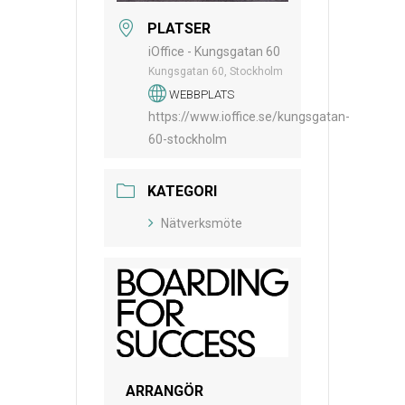
PLATSER
iOffice - Kungsgatan 60
Kungsgatan 60, Stockholm
WEBBPLATS
https://www.ioffice.se/kungsgatan-
60-stockholm
KATEGORI
Nätverksmöte
ARRANGÖR