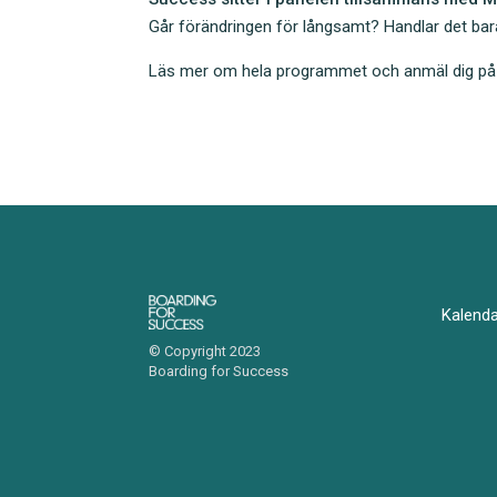
b
dI
Går förändringen för långsamt? Handlar det bar
o
n
Läs mer om hela programmet och anmäl dig p
o
k
Kalend
© Copyright 2023
Boarding for Success