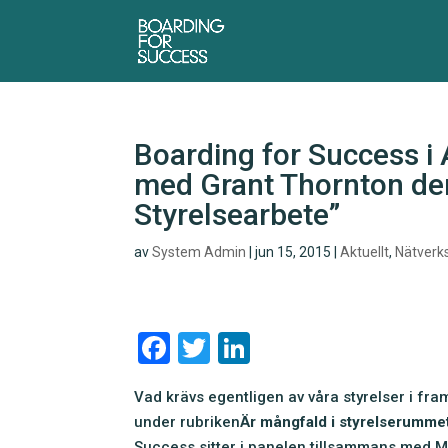
Boarding for Success 
med Grant Thornton den
Styrelsearbete”
av
System Admin
|
jun 15, 2015
|
Aktuellt
,
Nätverks
F
T
Li
a
wi
n
Vad krävs egentligen av våra styrelser i fra
c
tt
k
under rubriken
Är mångfald i styrelserummet 
e
er
e
Success sitter i panelen tillsammans med M