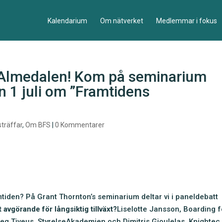
Kalendarium
Om nätverket
Medlemmar i fokus
i Almedalen! Kom på seminarium
 1 juli om ”Framtidens
träffar
,
Om BFS
|
0 Kommentarer
mtiden? På Grant Thornton’s seminarium deltar vi i paneldebatt
avgörande för långsiktig tillväxt?
Liselotte Jansson, Boarding f
eg Tiveus, StyrelseAkademien och Dimitris Gioulelas, Knightec