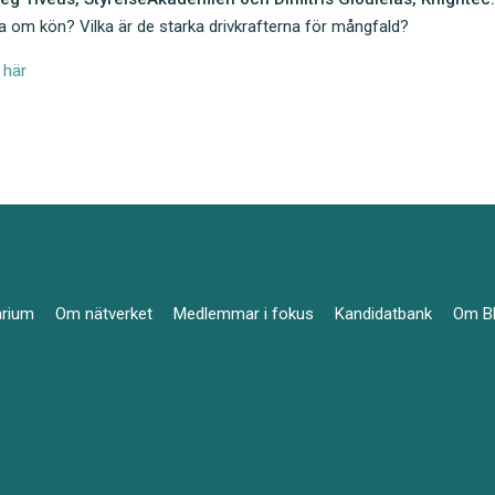
a om kön? Vilka är de starka drivkrafterna för mångfald?
å
här
arium
Om nätverket
Medlemmar i fokus
Kandidatbank
Om B