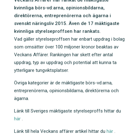
Veckans Affärer har rankat de mäktigaste
c
tt
k
kvinnliga börs-vd:arna, opinionsbildarna,
e
er
e
direktörerna, entreprenörerna och ägarna i
b
dI
svenskt näringsliv 2015. Även de 17 mäktigaste
kvinnliga styrelseproffsen har rankats.
o
n
Vad gäller styrelseproffsen har enbart uppdrag i bolag
o
som omsätter över 100 miljoner kronor beaktas av
k
Veckans Affärer. Rankingen har skett efter antal
uppdrag, typ av uppdrag och potential att kunna ta
ytterligare tungviktsplatser.
Övriga kategorier är de mäktigaste börs-vd:arna,
entreprenörerna, opinionsbildarna, direktörerna och
ägarna.
Länk till Sveriges mäktigaste styrelseproffs hittar du
här
.
Länk till hela Veckans affärer artikel hittar du
här
.