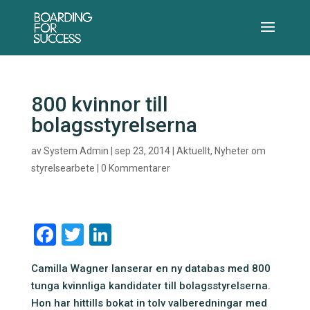
800 kvinnor till
bolagsstyrelserna
av
System Admin
|
sep 23, 2014
|
Aktuellt
,
Nyheter om
styrelsearbete
|
0 Kommentarer
F
T
Li
a
wi
n
Camilla Wagner lanserar en ny databas med 800
c
tt
k
tunga kvinnliga kandidater till bolagsstyrelserna.
e
er
e
Hon har hittills bokat in tolv valberedningar med