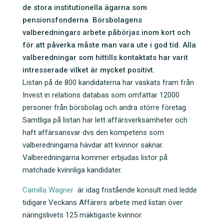
b
dI
de stora institutionella ägarna som
pensionsfonderna. Börsbolagens
o
n
valberedningars arbete påbörjas inom kort och
o
för att påverka måste man vara ute i god tid. Alla
k
valberedningar som hittills kontaktats har varit
intresserade vilket är mycket positivt.
Listan på de 800 kandidaterna har vaskats fram från
Invest in relations databas som omfattar 12000
personer från börsbolag och andra större företag.
Samtliga på listan har lett affärsverksamheter och
haft affärsansvar dvs den kompetens som
valberedningarna hävdar att kvinnor saknar.
Valberedningarna kommer erbjudas listor på
matchade kvinnliga kandidater.
Camilla Wagner
är idag fristående konsult med ledde
tidigare Veckans Affärers arbete med listan över
näringslivets 125 mäktigaste kvinnor.