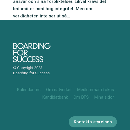
ansvar och sina förpliktelser. Likväl krävs det
ledamöter med hög integritet. Men om
verkligheten inte ser ut så...
© Copyright 2023
Boarding for Success
Kalendarium
Om nätverket
Medlemmar i fokus
Kandidatbank
Om BFS
Mina sidor
Kontakta styrelsen