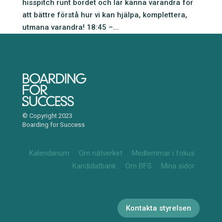
hisspitch runt bordet och lär känna varandra för
att bättre förstå hur vi kan hjälpa, komplettera,
utmana varandra! 18:45 –...
© Copyright 2023
Boarding for Success
Kalendarium
Om nätverket
Medlemmar i fokus
Kandidatbank
Om BFS
Mina sidor
Kontakta styrelsen