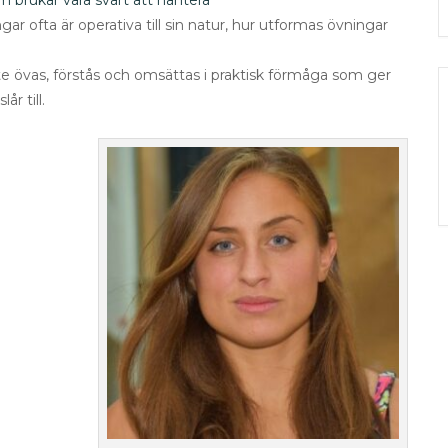
 brukar vara svårt att hantera
gar ofta är operativa till sin natur, hur utformas övningar
ste övas, förstås och omsättas i praktisk förmåga som ger
år till.