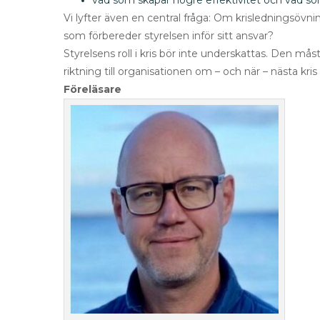
vad som skapar högre effektivitet och vad som
Vi lyfter även en central fråga: Om krisledningsövnin
som förbereder styrelsen inför sitt ansvar?
Styrelsens roll i kris bör inte underskattas. Den må
riktning till organisationen om – och när – nästa kris sl
Föreläsare