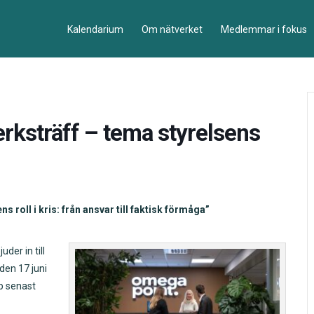
Kalendarium
Om nätverket
Medlemmar i fokus
ksträff – tema styrelsens
oll i kris: från ansvar till faktisk förmåga”
der in till
den 17 juni
b senast