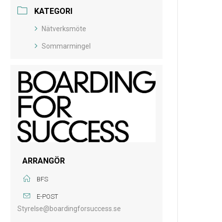
KATEGORI
Nätverksmöte
Sommarmingel
ARRANGÖR
BFS
E-POST
Styrelse@boardingforsuccess.se