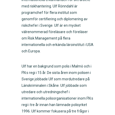
med riskhantering. Ulf Rönndahl är
programchef för flera institut som
genomför certifiering och diplomering av
riskchefer i Sverige. Ulf är en mycket
välrenommerad föreläsare och föreläser
om Risk Management på flera
internationella och erkända läroinstitut i USA
och Europa.
Ulf har en bakgrund som polis i Malmö och i
FN:s regi i 15 år. De sista åren inom polisen i
Sverige jobbade Ulf som mordutredare på
Länskriminalen i Skåne. Ulf jobbade som
utredare och utredningschef i
internationella polisorganisationer inom FN:s
regi i tre år innan han lämnade polisyrket
1996. Ulf kommer fokusera på tre frågor i