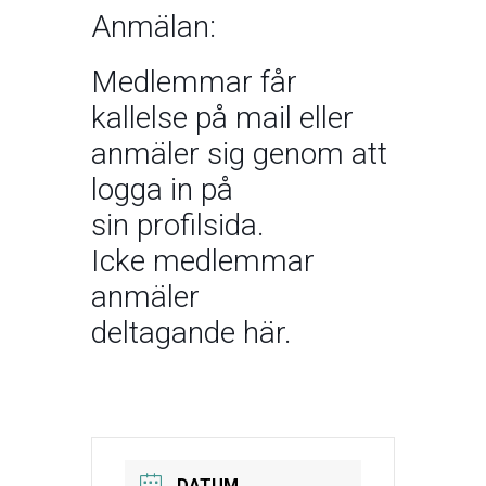
Anmälan:
Medlemmar får
kallelse på mail eller
anmäler sig genom att
logga in på
sin
profilsida.
Icke medlemmar
anmäler
deltagande
här.
DATUM