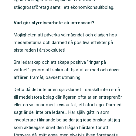
städgrossföretag samt i ett ekonomikonsultbolag.
Vad gör styrelsearbete så intressant?
Möjligheten att påverka välmåendet och glädjen hos
medarbetarna och därmed nå positiva effekter på
sista raden i årsbokslutet!
Bra ledarskap och att skapa positiva ”ringar på
vattnet” genom att säkra att hjärtat är med och driver
affären framåt, oavsett utmaning.
Detta då det inte är en självklarhet… särskilt inte i små
till medelstora bolag där ägaren ofta är en entreprenör
eller en visionär med, i vissa fall, ett stort ego. Därmed
sagt är de inte bra ledare… Har själv gått in som
investerare i liknande bolag där jag idag önskar att jag
som aktieägare drivit den frågan hårdare för att
försvara då, mitt egna, men givetvis även företagets