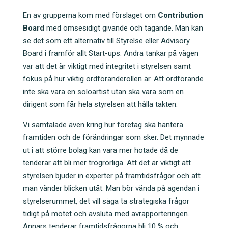
b
dI
En av grupperna kom med förslaget om
Contribution
o
n
Board
med ömsesidigt givande och tagande. Man kan
o
se det som ett alternativ till Styrelse eller Advisory
Board i framför allt Start-ups. Andra tankar på vägen
k
var att det är viktigt med integritet i styrelsen samt
fokus på hur viktig ordföranderollen är. Att ordförande
inte ska vara en soloartist utan ska vara som en
dirigent som får hela styrelsen att hålla takten.
Vi samtalade även kring hur företag ska hantera
framtiden och de förändringar som sker. Det mynnade
ut i att större bolag kan vara mer hotade då de
tenderar att bli mer trögrörliga. Att det är viktigt att
styrelsen bjuder in experter på framtidsfrågor och att
man vänder blicken utåt. Man bör vända på agendan i
styrelserummet, det vill säga ta strategiska frågor
tidigt på mötet och avsluta med avrapporteringen.
Annars tenderar framtidsfrågorna bli 10 % och