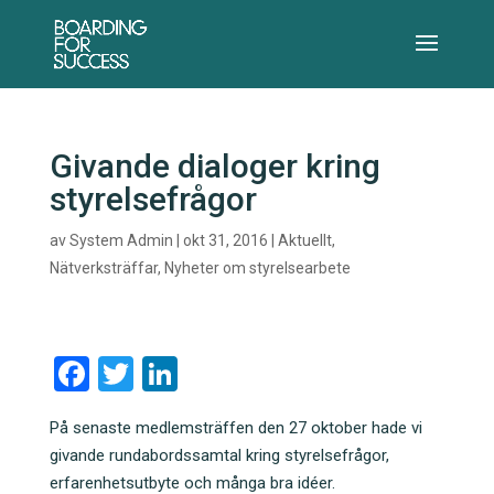
Givande dialoger kring
styrelsefrågor
av
System Admin
|
okt 31, 2016
|
Aktuellt
,
Nätverksträffar
,
Nyheter om styrelsearbete
F
T
Li
a
wi
n
På senaste medlemsträffen den 27 oktober hade vi
c
tt
k
givande rundabordssamtal kring styrelsefrågor,
e
er
e
erfarenhetsutbyte och många bra idéer.